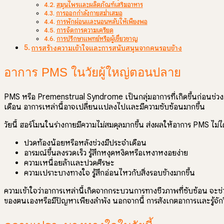
สมุนไพรและผลิตภัณฑ์เสริมอาหาร
การออกกำลังกายสม่ำเสมอ
การพักผ่อนและนอนหลับให้เพียงพอ
การจัดการความเครียด
การปรึกษาแพทย์หรือผู้เชี่ยวชาญ
การสร้างความเข้าใจและการสนับสนุนจากคนรอบข้าง
อาการ PMS ในวัยผู้ใหญ่ตอนปลาย
PMS หรือ Premenstrual Syndrome เป็นกลุ่มอาการที่เกิดขึ้นก่อนช่วง
เดือน อาการเหล่านี้อาจเปลี่ยนแปลงไปและมีความซับซ้อนมากขึ้น
วัยนี้ ฮอร์โมนในร่างกายมีความไม่สมดุลมากขึ้น ส่งผลให้อาการ PMS ไม่ได้
ปวดท้องน้อยหรือหลังช่วงมีประจำเดือน
อารมณ์ขึ้นลงรวดเร็ว รู้สึกหงุดหงิดหรือเหงาหงอยง่าย
ความเหนื่อยล้าและปวดศีรษะ
ความเปราะบางทางใจ รู้สึกอ่อนไหวกับสิ่งรอบข้างมากขึ้น
ความเข้าใจว่าอาการเหล่านี้เกิดจากกระบวนการทางชีวภาพที่ซับซ้อน จะช่
ของตนเองหรือมีปัญหาเพียงลำพัง นอกจากนี้ การสังเกตอาการและรู้จักว