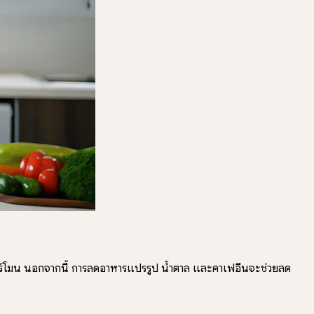
งฮอร์โมน นอกจากนี้ การลดอาหารแปรรูป น้ำตาล และคาเฟอีนจะช่วยลด