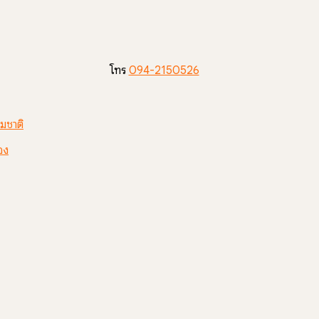
โทร
094-2150526
มชาติ
อง