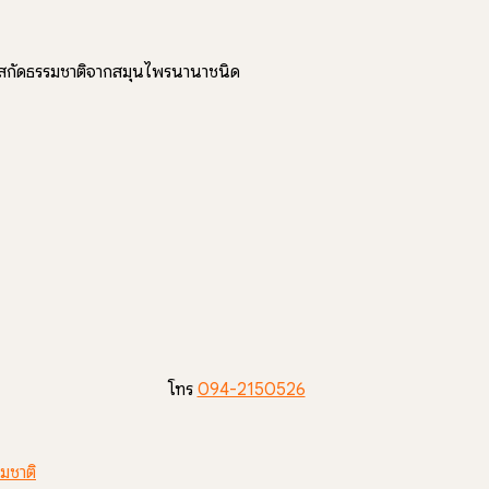
ารสกัดธรรมชาติจากสมุนไพรนานาชนิด
โทร
094-2150526
มชาติ