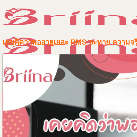
Skip
to
content
เคยคิดว่าพออายุเยอะ PMS จะหาย ความจริง
หน้าแรก
เกี่ยวกับเรา
สินค้า
ปรึกษาฟรี
บทความสุขภาพ
ติดต่อเรา
ปรึกษาฟรี
094-2150526