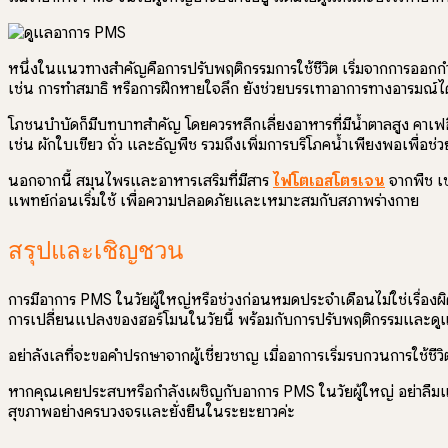
หนึ่งในแนวทางสำคัญคือการปรับพฤติกรรมการใช้ชีวิต เริ่มจากการออกกำล
เช่น การทำสมาธิ หรือการฝึกหายใจลึก ยังช่วยบรรเทาอาการทางอารมณ์ได
โภชนบำบัดก็มีบทบาทสำคัญ โดยควรหลีกเลี่ยงอาหารที่มีน้ำตาลสูง คาเ
เช่น ผักใบเขียว ถั่ว และธัญพืช รวมถึงเพิ่มการบริโภคน้ำเพียงพอเพื่อช
นอกจากนี้ สมุนไพรและอาหารเสริมที่มีสาร
ไฟโตเอสโตรเจน
จากพืช เช
แพทย์ก่อนเริ่มใช้ เพื่อความปลอดภัยและเหมาะสมกับสภาพร่างกาย
สรุปและเชิญชวน
การมีอาการ PMS ในวัยผู้ใหญ่หรือช่วงก่อนหมดประจำเดือนไม่ใช่เรื่อง
การเปลี่ยนแปลงของฮอร์โมนในวัยนี้ พร้อมกับการปรับพฤติกรรมและดูแล
อย่าลังเลที่จะขอคำปรึกษาจากผู้เชี่ยวชาญ เมื่ออาการเริ่มรบกวนการใช้
หากคุณเคยประสบหรือกำลังเผชิญกับอาการ PMS ในวัยผู้ใหญ่ อย่าลืมแบ
สุขภาพอย่างครบวงจรและยั่งยืนในระยะยาวค่ะ