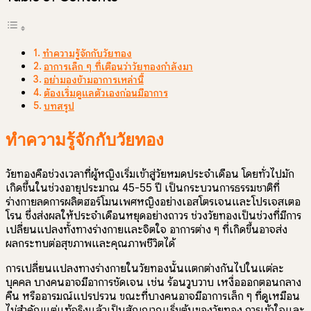
ทำความรู้จักกับวัยทอง
อาการเล็ก ๆ ที่เตือนว่าวัยทองกำลังมา
อย่ามองข้ามอาการเหล่านี้
ต้องเริ่มดูแลตัวเองก่อนมีอาการ
บทสรุป
ทำความรู้จักกับวัยทอง
วัยทองคือช่วงเวลาที่ผู้หญิงเริ่มเข้าสู่วัยหมดประจำเดือน โดยทั่วไปมัก
เกิดขึ้นในช่วงอายุประมาณ 45-55 ปี เป็นกระบวนการธรรมชาติที่
ร่างกายลดการผลิตฮอร์โมนเพศหญิงอย่างเอสโตรเจนและโปรเจสเตอ
โรน ซึ่งส่งผลให้ประจำเดือนหยุดอย่างถาวร ช่วงวัยทองเป็นช่วงที่มีการ
เปลี่ยนแปลงทั้งทางร่างกายและจิตใจ อาการต่าง ๆ ที่เกิดขึ้นอาจส่ง
ผลกระทบต่อสุขภาพและคุณภาพชีวิตได้
การเปลี่ยนแปลงทางร่างกายในวัยทองนั้นแตกต่างกันไปในแต่ละ
บุคคล บางคนอาจมีอาการชัดเจน เช่น ร้อนวูบวาบ เหงื่อออกตอนกลาง
คืน หรืออารมณ์แปรปรวน ขณะที่บางคนอาจมีอาการเล็ก ๆ ที่ดูเหมือน
ไม่สำคัญแต่แท้จริงแล้วเป็นสัญญาณเริ่มต้นของวัยทอง การเข้าใจและ