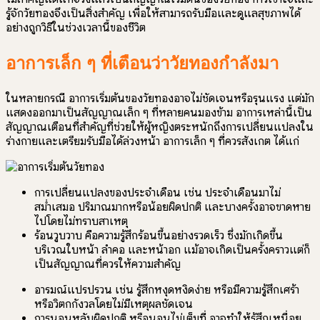
รู้จักวัยทองจึงเป็นสิ่งสำคัญ เพื่อให้สามารถรับมือและดูแลสุขภาพได้
อย่างถูกวิธีในช่วงเวลานี้ของชีวิต
อาการเล็ก ๆ ที่เตือนว่าวัยทองกำลังมา
ในหลายกรณี อาการเริ่มต้นของวัยทองอาจไม่ชัดเจนหรือรุนแรง แต่มัก
แสดงออกมาเป็นสัญญาณเล็ก ๆ ที่หลายคนมองข้าม อาการเหล่านี้เป็น
สัญญาณเตือนที่สำคัญที่ช่วยให้ผู้หญิงตระหนักถึงการเปลี่ยนแปลงใน
ร่างกายและเตรียมรับมือได้ล่วงหน้า อาการเล็ก ๆ ที่ควรสังเกต ได้แก่
การเปลี่ยนแปลงของประจำเดือน เช่น ประจำเดือนมาไม่
สม่ำเสมอ ปริมาณมากหรือน้อยผิดปกติ และบางครั้งอาจขาดหาย
ไปโดยไม่ทราบสาเหตุ
ร้อนวูบวาบ คือความรู้สึกร้อนขึ้นอย่างรวดเร็ว ซึ่งมักเกิดขึ้น
บริเวณใบหน้า ลำคอ และหน้าอก แม้อาจเกิดเป็นครั้งคราวแต่ก็
เป็นสัญญาณที่ควรให้ความสำคัญ
อารมณ์แปรปรวน เช่น รู้สึกหงุดหงิดง่าย หรือมีความรู้สึกเศร้า
หรือวิตกกังวลโดยไม่มีเหตุผลชัดเจน
การนอนหลับผิดปกติ หรือนอนไม่เต็มที่ อาจทำให้รู้สึกเหนื่อย