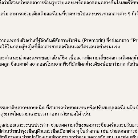
ชื่อว่ามีส่วนช่วยลดอาการร้อนวูบวาบและเหงื่อออกตอนกลางคืนในสตรีวัย
ิม สามารถช่วยเติมเต็มฮอร์โมนที่ขาดหายไปและบรรเทาอาการต่าง ๆ ที่เกี่
ยจากแพทย์ ตัวอย่างที่รู้จักกันดีคือยาพรีมาริน (Premarin) ซึ่งย่อมาจา
ช้ในกลุ่มผู้หญิงที่มีอาการขาดฮอร์โมนเอสโตรเจนอย่างรุนแรง
ะคำแนะนำของแพทย์อย่างใกล้ชิด เนื่องจากมีความเสี่ยงต่อการเกิดผลข้างเ
ดลูก ซึ่งแตกต่างจากฮอร์โมนจากพืชที่มักมีผลข้างเคียงน้อยกว่ามาก ดังน
ธรรมชาติหลากหลายชนิด ที่สามารถช่วยทดแทนหรือปรับสมดุลฮอร์โมนในร
นุนสุขภาพโดยรวมและบรรเทาอาการวัยทองได้ เช่น:
รุงสมองและระบบประสาท ช่วยลดความเสี่ยงของภาวะซึมเศร้าและปรับอารมณ์
ีส่วนช่วยบำรุงเยื่อบุผิวและเยื่อเมือกต่าง ๆ ในร่างกาย เช่น ช่วยลดอ
ระสิทธิภาพสูง ช่วยปกป้องเซลล์จากการถูกทำลาย ลดการอักเสบ และส่งเสร