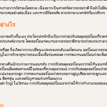
ทาอาการวัยทองโดยรวม เนื่องจากเป็นสารสกัดจากธรรมชาติ จึงมักไม่มีผลข้
ที่เหมาะสมอย่างต่อเนื่อง และหากมีข้อสงสัย ควรปรึกษาแพทย์หรือเภสัชกร
ย่างไร
งกายสร้างขึ้นเอง ประโยชน์หลักจึงเป็นการช่วยปรับสมดุลฮอร์โมนที่ขาดหายไ
ม่พึงประสงค์มากมาย โดยฮอร์โมนทดแทนจากธรรมชาติสามารถช่วยบรรเทาอากา
อยที่สุด ซึ่งเกิดจากการเปลี่ยนแปลงของระดับเอสโตรเจน ฮอร์โมนจากธ
นการรักษาสุขภาพของเนื้อเยื่อช่องคลอด การทดแทนฮอร์โมนช่วยเพิ่มคว
กลางคืนมักรบกวนการนอนหลับ การปรับสมดุลฮอร์โมนจะช่วยให้นอนหลับไ
์โมนมีผลต่อสารเคมีในสมองที่ควบคุมอารมณ์ การปรับสมดุลฮอร์โมนช่วยใ
่นของกระดูก การทดแทนฮอร์โมนช่วยชะลอการสูญเสียมวลกระดูกและลด
ื้น ยืดหยุ่น และลดปัญหาผมร่วงหรือผมบาง
n fog) ในวัยทอง การปรับสมดุลฮอร์โมนอาจช่วยให้การทำงานของสมองดี
te