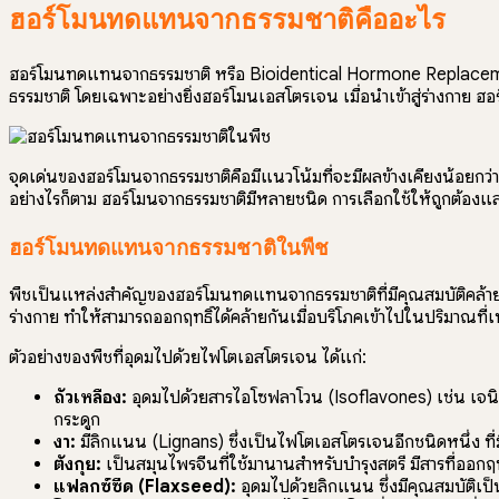
ฮอร์โมนทดแทนจากธรรมชาติคืออะไร
ฮอร์โมนทดแทนจากธรรมชาติ หรือ Bioidentical Hormone Replacement 
ธรรมชาติ โดยเฉพาะอย่างยิ่งฮอร์โมนเอสโตรเจน เมื่อนำเข้าสู่ร่างกาย ฮ
จุดเด่นของฮอร์โมนจากธรรมชาติคือมีแนวโน้มที่จะมีผลข้างเคียงน้อยกว่
อย่างไรก็ตาม ฮอร์โมนจากธรรมชาติมีหลายชนิด การเลือกใช้ให้ถูกต้องแ
ฮอร์โมนทดแทนจากธรรมชาติในพืช
พืชเป็นแหล่งสำคัญของฮอร์โมนทดแทนจากธรรมชาติที่มีคุณสมบัติคล้าย
ร่างกาย ทำให้สามารถออกฤทธิ์ได้คล้ายกันเมื่อบริโภคเข้าไปในปริมาณ
ตัวอย่างของพืชที่อุดมไปด้วยไฟโตเอสโตรเจน ได้แก่:
ถั่วเหลือง:
อุดมไปด้วยสารไอโซฟลาโวน (Isoflavones) เช่น เจนิส
กระดูก
งา:
มีลิกแนน (Lignans) ซึ่งเป็นไฟโตเอสโตรเจนอีกชนิดหนึ่ง ที
ตังกุย:
เป็นสมุนไพรจีนที่ใช้มานานสำหรับบำรุงสตรี มีสารที่ออ
แฟลกซ์ซีด (Flaxseed):
อุดมไปด้วยลิกแนน ซึ่งมีคุณสมบัติเ