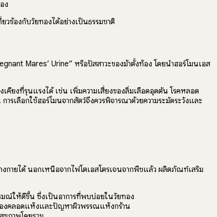
ทอง
ยวข้องกับวัยทองได้อย่างเป็นธรรมชาติ
ก “Pregnant Mares’ Urine” หรือปัสสาวะของม้าตั้งท้อง โดยนำฮอร์โมนเอส
คียงที่รุนแรงได้ เช่น เพิ่มความเสี่ยงของลิ่มเลือดอุดตัน โรคหลอด
ั้น การเลือกใช้ฮอร์โมนจากสัตว์จึงควรพิจารณาด้วยความระมัดระวังและ
่างกายได้ นอกเหนือจากไฟโตเอสโตรเจนจากพืชแล้ว ผลิตภัณฑ์เสริม
ให้ดีขึ้น ซึ่งเป็นอาการที่พบบ่อยในวัยทอง
าการช่องคลอดแห้งและปัญหาผิวพรรณแห้งกร้าน
ิมสุขภาพโดยรวม