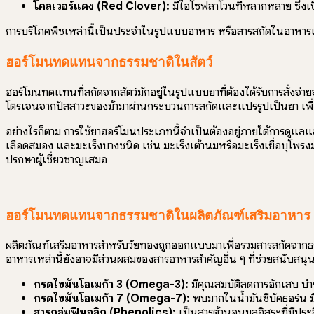
โคลเวอร์แดง (Red Clover):
มีไอโซฟลาโวนที่หลากหลาย ซึ่งเ
การบริโภคพืชเหล่านี้เป็นประจำในรูปแบบอาหาร หรือสารสกัดในอาหารเสร
ฮอร์โมนทดแทนจากธรรมชาติในสัตว์
ฮอร์โมนทดแทนที่สกัดจากสัตว์มักอยู่ในรูปแบบยาที่ต้องได้รับการสั่งจ่า
โตรเจนจากปัสสาวะของม้ามาผ่านกระบวนการสกัดและแปรรูปเป็นยา เพื่อใ
อย่างไรก็ตาม การใช้ยาฮอร์โมนประเภทนี้จำเป็นต้องอยู่ภายใต้การดูแลแล
เลือดสมอง และมะเร็งบางชนิด เช่น มะเร็งเต้านมหรือมะเร็งเยื่อบุโพรงม
ปรึกษาผู้เชี่ยวชาญเสมอ
ฮอร์โมนทดแทนจากธรรมชาติในผลิตภัณฑ์เสริมอาหาร
ผลิตภัณฑ์เสริมอาหารสำหรับวัยทองถูกออกแบบมาเพื่อรวมสารสกัดจาก
อาหารเหล่านี้ยังอาจมีส่วนผสมของสารอาหารสำคัญอื่น ๆ ที่ช่วยสนับส
กรดไขมันโอเมก้า 3 (Omega-3):
มีคุณสมบัติลดการอักเสบ บำ
กรดไขมันโอเมก้า 7 (Omega-7):
พบมากในน้ำมันซีบัคธอร์น ม
สารกลุ่มฟีนอลิก (Phenolics):
เป็นสารต้านอนุมูลอิสระที่มีป