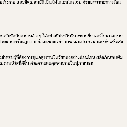
ดในร่างกาย และมีคุณสมบัติเป็นไฟโตเอสโตรเจน ช่วยบรรเทาอาการร้อน
ุณรับมือกับอาการต่าง ๆ ได้อย่างมีประสิทธิภาพมากขึ้น ฮอร์โมนทดแทน
ยไป ลดอาการร้อนวูบวาบ ช่องคลอดแห้ง อารมณ์แปรปรวน และส่งเสริมสุข
สำหรับผู้ที่ต้องการดูแลสุขภาพในวัยทองอย่างอ่อนโยน ผลิตภัณฑ์เสริม
คุณภาพชีวิตที่ดีขึ้น ด้วยความสมดุลจากภายในสู่ภายนอก