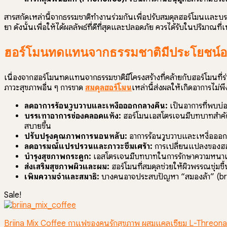
สารสกัดเหล่านี้จากธรรมชาติทำงานร่วมกันเพื่อปรับสมดุลฮอร์โมนและบรรเ
ยา ดังนั้นเพื่อให้ได้ผลลัพธ์ที่ดีที่สุดและปลอดภัย ควรได้รับในปริมาณ
ฮอร์โมนทดแทนจากธรรมชาติมีประโยชน์อ
เนื่องจากฮอร์โมนทดแทนจากธรรมชาติมีโครงสร้างที่คล้ายกับฮอร์โมนที่ร่า
ภาวะสุขภาพอื่น ๆ การขาด
สมดุลฮอร์โมน
เหล่านี้ส่งผลให้เกิดอาการไ
ลดอาการร้อนวูบวาบและเหงื่อออกกลางคืน:
เป็นอาการที่พบบ่
บรรเทาอาการช่องคลอดแห้ง:
ฮอร์โมนเอสโตรเจนมีบทบาทสำคัญใ
สบายขึ้น
ปรับปรุงคุณภาพการนอนหลับ:
อาการร้อนวูบวาบและเหงื่อออก
ลดอารมณ์แปรปรวนและภาวะซึมเศร้า:
การเปลี่ยนแปลงของฮอร
บำรุงสุขภาพกระดูก:
เอสโตรเจนมีบทบาทในการรักษาความหนาแน
ส่งเสริมสุขภาพผิวและผม:
ฮอร์โมนที่สมดุลช่วยให้ผิวพรรณชุ่มช
เพิ่มความจำและสมาธิ:
บางคนอาจประสบปัญหา “สมองล้า” (brai
Sale!
Briina Mix Coffee กาแฟของคนรักสุขภาพ ผสมแคลเซียม L-Threona