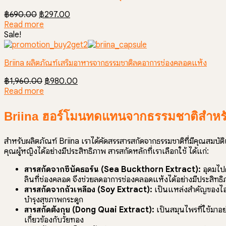
Original
Current
฿
690.00
฿
297.00
price
price
Read more
was:
is:
Sale!
฿690.00.
฿297.00.
Briina ผลิตภัณฑ์เสริมอาหารจากธรรมชาติลดอาการช่องคลอดแห้ง
Original
Current
฿
1,960.00
฿
980.00
price
price
Read more
was:
is:
฿1,960.00.
฿980.00.
Briina ฮอร์โมนทดแทนจากธรรมชาติสำหรั
สำหรับผลิตภัณฑ์ Briina เราได้คัดสรรสารสกัดจากธรรมชาติที่มีคุณสมบ
คุณผู้หญิงได้อย่างมีประสิทธิภาพ สารสกัดหลักที่เราเลือกใช้ ได้แก่:
สารสกัดจากซีบัคธอร์น (Sea Buckthorn Extract):
อุดมไปด
ลินที่ช่องคลอด จึงช่วยลดอาการช่องคลอดแห้งได้อย่างมีประสิทธ
สารสกัดจากถั่วเหลือง (Soy Extract):
เป็นแหล่งสำคัญของไอโ
บำรุงสุขภาพกระดูก
สารสกัดตังกุย (Dong Quai Extract):
เป็นสมุนไพรที่ใช้มาอ
เกี่ยวข้องกับวัยทอง