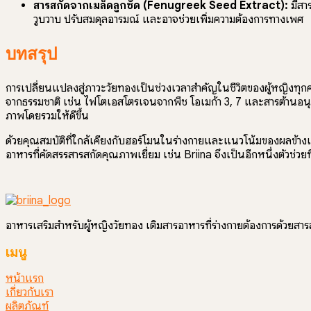
สารสกัดจากเมล็ดลูกซัด (Fenugreek Seed Extract):
มีสา
วูบวาบ ปรับสมดุลอารมณ์ และอาจช่วยเพิ่มความต้องการทางเพศ
บทสรุป
การเปลี่ยนแปลงสู่ภาวะวัยทองเป็นช่วงเวลาสำคัญในชีวิตของผู้หญิงทุ
จากธรรมชาติ เช่น ไฟโตเอสโตรเจนจากพืช โอเมก้า 3, 7 และสารต้านอนุ
ภาพโดยรวมให้ดีขึ้น
ด้วยคุณสมบัติที่ใกล้เคียงกับฮอร์โมนในร่างกายและแนวโน้มของผลข้างเ
อาหารที่คัดสรรสารสกัดคุณภาพเยี่ยม เช่น Briina จึงเป็นอีกหนึ่งตัวช่ว
อาหารเสริมสำหรับผู้หญิงวัยทอง เติมสารอาหารที่ร่างกายต้องการด้วยส
เมนู
หน้าแรก
เกี่ยวกับเรา
ผลิตภัณฑ์