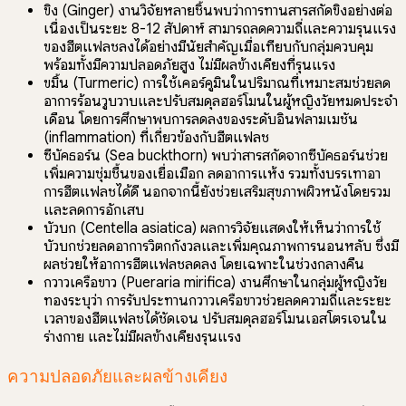
ขิง (Ginger) งานวิจัยหลายชิ้นพบว่าการทานสารสกัดขิงอย่างต่อ
เนื่องเป็นระยะ 8-12 สัปดาห์ สามารถลดความถี่และความรุนแรง
ของฮีตแฟลชลงได้อย่างมีนัยสำคัญเมื่อเทียบกับกลุ่มควบคุม
พร้อมทั้งมีความปลอดภัยสูง ไม่มีผลข้างเคียงที่รุนแรง
ขมิ้น (Turmeric) การใช้เคอร์คูมินในปริมาณที่เหมาะสมช่วยลด
อาการร้อนวูบวาบและปรับสมดุลฮอร์โมนในผู้หญิงวัยหมดประจำ
เดือน โดยการศึกษาพบการลดลงของระดับอินฟลามเมชัน
(inflammation) ที่เกี่ยวข้องกับฮีตแฟลช
ซีบัคธอร์น (Sea buckthorn) พบว่าสารสกัดจากซีบัคธอร์นช่วย
เพิ่มความชุ่มชื้นของเยื่อเมือก ลดอาการแห้ง รวมทั้งบรรเทาอา
การฮีตแฟลชได้ดี นอกจากนี้ยังช่วยเสริมสุขภาพผิวหนังโดยรวม
และลดการอักเสบ
บัวบก (Centella asiatica) ผลการวิจัยแสดงให้เห็นว่าการใช้
บัวบกช่วยลดอาการวิตกกังวลและเพิ่มคุณภาพการนอนหลับ ซึ่งมี
ผลช่วยให้อาการฮีตแฟลชลดลง โดยเฉพาะในช่วงกลางคืน
กวาวเครือขาว (Pueraria mirifica) งานศึกษาในกลุ่มผู้หญิงวัย
ทองระบุว่า การรับประทานกวาวเครือขาวช่วยลดความถี่และระยะ
เวลาของฮีตแฟลชได้ชัดเจน ปรับสมดุลฮอร์โมนเอสโตรเจนใน
ร่างกาย และไม่มีผลข้างเคียงรุนแรง
ความปลอดภัยและผลข้างเคียง