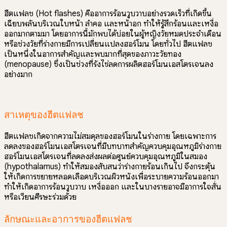
ฮีตแฟลช (Hot flashes) คืออาการร้อนวูบวาบอย่างรวดเร็วที่เกิดขึ้น
เฉียบพลันบริเวณใบหน้า ลำคอ และหน้าอก ทำให้รู้สึกร้อนและเหงื่อ
ออกมากตามมา โดยอาการนี้มักพบได้บ่อยในผู้หญิงวัยหมดประจำเดือน
หรือช่วงวัยที่ร่างกายมีการเปลี่ยนแปลงฮอร์โมน โดยทั่วไป ฮีตแฟลช
เป็นหนึ่งในอาการสำคัญและพบมากที่สุดของภาวะวัยทอง
(menopause) ซึ่งเป็นช่วงที่รังไข่ลดการผลิตฮอร์โมนเอสโตรเจนลง
อย่างมาก
สาเหตุของฮีตแฟลช
ฮีตแฟลชเกิดจากความไม่สมดุลของฮอร์โมนในร่างกาย โดยเฉพาะการ
ลดลงของฮอร์โมนเอสโตรเจนที่มีบทบาทสำคัญควบคุมอุณหภูมิร่างกาย
ฮอร์โมนเอสโตรเจนที่ลดลงส่งผลต่อศูนย์ควบคุมอุณหภูมิในสมอง
(hypothalamus) ทำให้สมองสับสนว่าร่างกายร้อนเกินไป จึงกระตุ้น
ให้เกิดการขยายหลอดเลือดบริเวณผิวหนังเพื่อระบายความร้อนออกมา
ทำให้เกิดอาการร้อนวูบวาบ เหงื่อออก และในบางรายอาจมีอาการใจสั่น
หรือเวียนศีรษะร่วมด้วย
ลักษณะและอาการของฮีตแฟลช