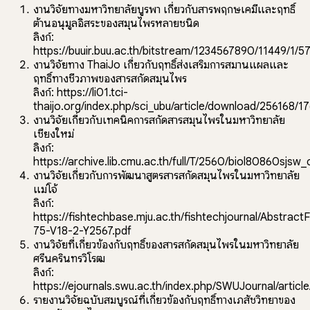
งานวิจัยทางมหาวิทยาลัยบูรพา เกี่ยวกับสารพฤกษเคมีและฤทธิ์
ต้านอนุมูลอิสระของสมุนไพรหลายชนิด
ลิงก์:
https://buuir.buu.ac.th/bitstream/1234567890/11449/1/
งานวิจัยทาง ThaiJo เกี่ยวกับฤทธิ์ส่งเสริมการสมานแผลและ
ฤทธิ์ทางชีวภาพของสารสกัดสมุนไพร
ลิงก์:
https://li01.tci-
thaijo.org/index.php/sci_ubu/article/download/256168/
งานวิจัยเกี่ยวกับเทคนิคการสกัดสารสมุนไพรในมหาวิทยาลัย
เชียงใหม่
ลิงก์:
https://archive.lib.cmu.ac.th/full/T/2560/biol80860sjsw_
งานวิจัยเกี่ยวกับการพัฒนาสูตรสารสกัดสมุนไพรในมหาวิทยาลัย
แม่โจ้
ลิงก์:
https://fishtechbase.mju.ac.th/fishtechjournal/AbstractF
75-V18-2-Y2567.pdf
งานวิจัยที่เกี่ยวข้องกับฤทธิ์ของสารสกัดสมุนไพรในมหาวิทยาลัย
ศรีนครินทรวิโรฒ
ลิงก์:
https://ejournals.swu.ac.th/index.php/SWUJournal/artic
รายงานวิจัยฉบับสมบูรณ์ที่เกี่ยวข้องกับฤทธิ์ทางเภสัชวิทยาของ