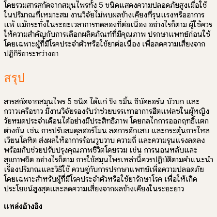
โดยรวมสารสกัดจากสมุนไพรทั้ง 5 ชนิดแสดงความปลอดภัยสูงเมื่อใช้
ในปริมาณที่เหมาะสม งานวิจัยไม่พบผลข้างเคียงที่รุนแรงหรืออาการ
แพ้ แม้กระทั่งในระยะเวลาการทดลองที่ต่อเนื่อง อย่างไรก็ตาม ผู้ใช้ควร
ให้ความสำคัญกับการเลือกผลิตภัณฑ์ที่มีคุณภาพ ปรึกษาแพทย์ก่อนใช้
โดยเฉพาะผู้ที่มีโรคประจำตัวหรือใช้ยาต่อเนื่อง เพื่อลดความเสี่ยงจาก
ปฏิกิริยาระหว่างยา
สรุป
สารสกัดจากสมุนไพร 5 ชนิด ได้แก่ ขิง ขมิ้น ซีบัคธอร์น บัวบก และ
กวาวเครือขาว มีงานวิจัยรองรับว่าช่วยบรรเทาอาการฮีตแฟลชในผู้หญิง
วัยหมดประจำเดือนได้อย่างมีประสิทธิภาพ โดยกลไกการออกฤทธิ์แตก
ต่างกัน เช่น การปรับสมดุลฮอร์โมน ลดการอักเสบ และกระตุ้นการไหล
เวียนโลหิต ส่งผลให้อาการร้อนวูบวาบ ความถี่ และความรุนแรงลดลง
พร้อมกับช่วยปรับปรุงคุณภาพชีวิตโดยรวม เช่น การนอนหลับและ
สุขภาพจิต อย่างไรก็ตาม การใช้สมุนไพรเหล่านี้ควรปฏิบัติตามคำแนะนำ
เรื่องปริมาณและวิธีใช้ ควบคู่กับการปรึกษาแพทย์เพื่อความปลอดภัย
โดยเฉพาะสำหรับผู้ที่มีโรคประจำตัวหรือใช้ยารักษาโรค เพื่อให้เกิด
ประโยชน์สูงสุดและลดความเสี่ยงจากผลข้างเคียงในระยะยาว
แหล่งอ้างอิง