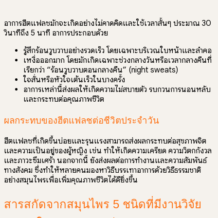
อาการฮีตแฟลชมักจะเกิดอย่างไม่คาดคิดและใช้เวลาสั้นๆ ประมาณ 30
วินาทีถึง 5 นาที อาการประกอบด้วย
รู้สึกร้อนวูบวาบอย่างรวดเร็ว โดยเฉพาะบริเวณใบหน้าและลำคอ
เหงื่อออกมาก โดยมักเกิดเฉพาะช่วงกลางวันหรือเวลากลางคืนที่
เรียกว่า “ร้อนวูบวาบตอนกลางคืน” (night sweats)
ใจสั่นหรือหัวใจเต้นเร็วในบางครั้ง
อาการเหล่านี้ส่งผลให้เกิดความไม่สบายตัว รบกวนการนอนหลับ
และกระทบต่อคุณภาพชีวิต
ผลกระทบของฮีตแฟลชต่อชีวิตประจำวัน
ฮีตแฟลชที่เกิดขึ้นบ่อยและรุนแรงสามารถส่งผลกระทบต่อสุขภาพจิต
และความเป็นอยู่ของผู้หญิง เช่น ทำให้เกิดความเครียด ความวิตกกังวล
และภาวะซึมเศร้า นอกจากนี้ ยังส่งผลต่อการทำงานและความสัมพันธ์
ทางสังคม ซึ่งทำให้หลายคนมองหาวิธีบรรเทาอาการด้วยวิธีธรรมชาติ
อย่างสมุนไพรเพื่อเพิ่มคุณภาพชีวิตได้ดียิ่งขึ้น
สารสกัดจากสมุนไพร 5 ชนิดที่มีงานวิจัย