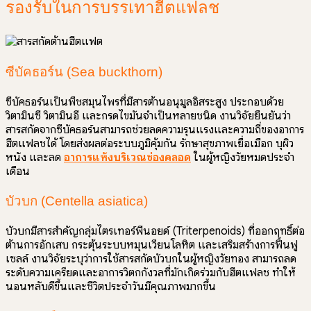
รองรับในการบรรเทาฮีตแฟลช
ซีบัคธอร์น (Sea buckthorn)
ซีบัคธอร์นเป็นพืชสมุนไพรที่มีสารต้านอนุมูลอิสระสูง ประกอบด้วย
วิตามินซี วิตามินอี และกรดไขมันจำเป็นหลายชนิด งานวิจัยยืนยันว่า
สารสกัดจากซีบัคธอร์นสามารถช่วยลดความรุนแรงและความถี่ของอาการ
ฮีตแฟลชได้ โดยส่งผลต่อระบบภูมิคุ้มกัน รักษาสุขภาพเยื่อเมือก บุผิว
หนัง และลด
อาการแห้งบริเวณช่องคลอด
ในผู้หญิงวัยหมดประจำ
เดือน
บัวบก (Centella asiatica)
บัวบกมีสารสำคัญกลุ่มไตรเทอร์พีนอยด์ (Triterpenoids) ที่ออกฤทธิ์ต่อ
ต้านการอักเสบ กระตุ้นระบบหมุนเวียนโลหิต และเสริมสร้างการฟื้นฟู
เซลล์ งานวิจัยระบุว่าการใช้สารสกัดบัวบกในผู้หญิงวัยทอง สามารถลด
ระดับความเครียดและอาการวิตกกังวลที่มักเกิดร่วมกับฮีตแฟลช ทำให้
นอนหลับดีขึ้นและชีวิตประจำวันมีคุณภาพมากขึ้น