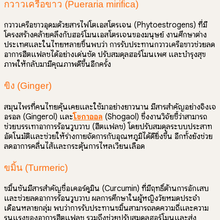
กวาวเครือขาว (Pueraria mirifica)
กวาวเครือขาวอุดมด้วยสารไฟโตเอสโตรเจน (Phytoestrogens) ที่มี
โครงสร้างคล้ายคลึงกับฮอร์โมนเอสโตรเจนของมนุษย์ งานศึกษาต่าง
ประเทศและในไทยหลายชิ้นพบว่า การรับประทานกวาวเครือขาวช่วยลด
อาการฮีตแฟลชได้อย่างเด่นชัด ปรับสมดุลฮอร์โมนเพศ และบำรุงสุข
ภาพให้กลับมามีคุณภาพดีขึ้นอีกครั้ง
ขิง (Ginger)
สมุนไพรที่คนไทยคุ้นเคยและใช้มาอย่างยาวนาน มีสารสำคัญอย่างจิงเจ
อรอล (Gingerol) และ
โชกาออล
(Shogaol) ซึ่งงานวิจัยชี้ว่าสามารถ
ช่วยบรรเทาอาการร้อนวูบวาบ (ฮีตแฟลช) โดยปรับสมดุลระบบประสาท
อัตโนมัติและช่วยให้ร่างกายจัดการกับอุณหภูมิได้ดียิ่งขึ้น อีกทั้งยังช่วย
ลดอาการคลื่นไส้และกระตุ้นการไหลเวียนเลือด
ขมิ้น (Turmeric)
ขมิ้นชันมีสารสำคัญชื่อเคอร์คูมิน (Curcumin) ที่มีฤทธิ์ต้านการอักเสบ
และช่วยลดอาการร้อนวูบวาบ ผลการศึกษาในผู้หญิงวัยหมดประจำ
เดือนหลายกลุ่ม พบว่าการรับประทานขมิ้นสามารถลดความถี่และความ
รุนแรงของอาการฮีตแฟลช รวมถึงช่วยปรับสมดุลฮอร์โมนและส่ง