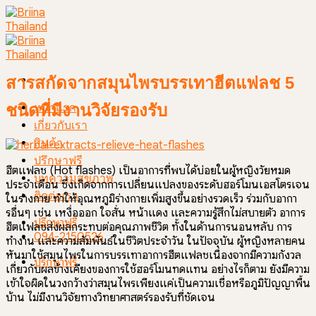
Skip
to
content
สารสกัดจากสมุนไพรบรรเทาฮีตแฟลช 5
ชนิดที่มีงานวิจัยรองรับ
หน้าแรก
เกี่ยวกับเรา
สินค้า
ปรึกษาฟรี
ฮีตแฟลช (Hot flashes) เป็นอาการที่พบได้บ่อยในผู้หญิงวัยหมด
บทความสุขภาพ
ประจำเดือน ซึ่งเกิดจากการเปลี่ยนแปลงของระดับฮอร์โมนเอสโตรเจน
ติดต่อเรา
ในร่างกาย ทำให้อุณหภูมิร่างกายเพิ่มสูงขึ้นอย่างรวดเร็ว ร่วมกับอากา
รอื่นๆ เช่น เหงื่อออก ใจสั่น หน้าแดง และความรู้สึกไม่สบายตัว อาการ
ปรึกษาฟรี
ฮีตแฟลชส่งผลกระทบต่อคุณภาพชีวิต ทั้งในด้านการนอนหลับ การ
094-2150526
ทำงาน และความสัมพันธ์ในชีวิตประจำวัน
ในปัจจุบัน ผู้หญิงหลายคน
หันมาใช้สมุนไพรในการบรรเทาอาการฮีตแฟลชเนื่องจากมีความกังวล
ปรึกษาฟรี
เกี่ยวกับผลข้างเคียงของการใช้ฮอร์โมนทดแทน อย่างไรก็ตาม ยังมีความ
เข้าใจผิดในวงกว้างว่าสมุนไพรเพียงแค่เป็นความเชื่อหรือภูมิปัญญาพื้น
บ้าน ไม่มีงานวิจัยทางวิทยาศาสตร์รองรับที่ชัดเจน