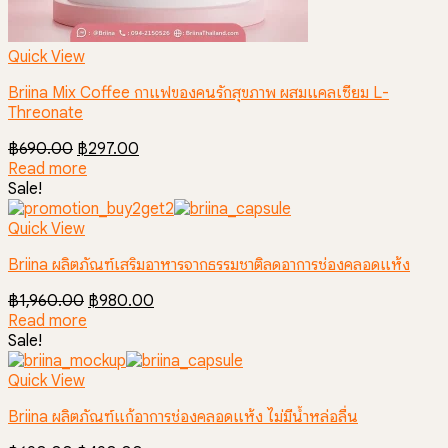
Quick View
Briina Mix Coffee กาแฟของคนรักสุขภาพ ผสมแคลเซียม L-
Threonate
Original
Current
฿
690.00
฿
297.00
price
price
Read more
was:
is:
Sale!
฿690.00.
฿297.00.
Quick View
Briina ผลิตภัณฑ์เสริมอาหารจากธรรมชาติลดอาการช่องคลอดแห้ง
Original
Current
฿
1,960.00
฿
980.00
price
price
Read more
was:
is:
Sale!
฿1,960.00.
฿980.00.
Quick View
Briina ผลิตภัณฑ์แก้อาการช่องคลอดแห้ง ไม่มีน้ำหล่อลื่น