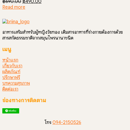
Original
Current
฿
690.00
฿
490.00
price
price
Read more
was:
is:
฿690.00.
฿490.00.
อาหารเสริมสำหรับผู้หญิงวัยทอง เติมสารอาหารที่ร่างกายต้องการด้วย
สารสกัดธรรมชาติจากสมุนไพรนานาชนิด
เมนู
หน้าแรก
เกี่ยวกับเรา
ผลิตภัณฑ์
ปรึกษาฟรี
บทความสุขภาพ
ติดต่อเรา
ช่องทางการติดตาม
โทร
094-2150526